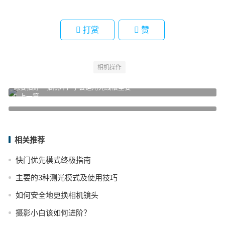
打赏
赞
相机操作
想要拍好一张照片，学会运用光线很重要
上一篇
微距1:1放大倍率是什么意思？
下一篇
相关推荐
快门优先模式终极指南
主要的3种测光模式及使用技巧
如何安全地更换相机镜头
摄影小白该如何进阶？