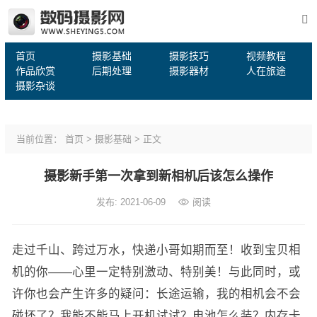
首页
摄影基础
摄影技巧
视频教程
作品欣赏
后期处理
摄影器材
人在旅途
摄影杂谈
当前位置：
首页
>
摄影基础
> 正文
摄影新手第一次拿到新相机后该怎么操作
发布: 2021-06-09
阅读
走过千山、跨过万水，快递小哥如期而至！收到宝贝相
机的你——心里一定特别激动、特别美！与此同时，或
许你也会产生许多的疑问：长途运输，我的相机会不会
碰坏了？我能不能马上开机试试？电池怎么装？内存卡