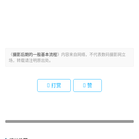
《
摄影后期的一般基本流程
》内容来自网络，不代表数码摄影网立
场，转载请注明原出处。
打赏
赞
摄影后期思路之“兴趣点重构”
下一篇