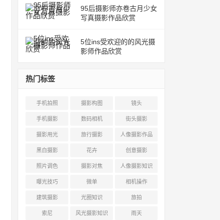
95后摄影师亦卷古月少女
写真摄影作品欣赏
5位ins受欢迎的的风光摄
影师作品欣赏
热门标签
手机拍照
摄影构图
镜头
手机摄影
数码相机
街头摄影
摄影用光
旅行摄影
人像摄影作品
黑白摄影
花卉
创意摄影
照片调色
摄影对焦
人像摄影知识
曝光技巧
微单
相机操作
建筑摄影
光圈知识
旅拍
索尼
风光摄影知识
雨天