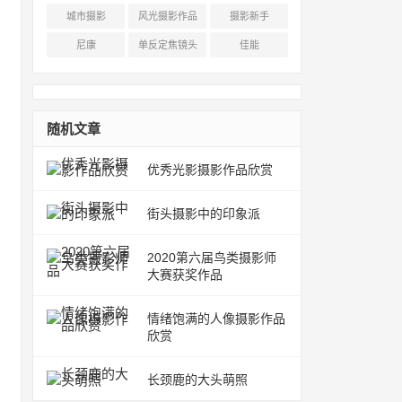
城市摄影
风光摄影作品
摄影新手
尼康
单反定焦镜头
佳能
随机文章
优秀光影摄影作品欣赏
街头摄影中的印象派
2020第六届鸟类摄影师
大赛获奖作品
情绪饱满的人像摄影作品
欣赏
长颈鹿的大头萌照