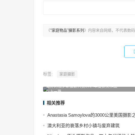
文
章
导
航
《
“家庭物品”摄影系列
》内容来自网络，不代表数码
标签:
家庭摄影
最好的俄罗斯摄影大赛2014年度获奖作品
上一篇
相关推荐
Anastasia Samoylova的3000公里美国摄影
澳大利亚的衰落乡村小镇与废弃建筑