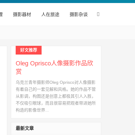
理
摄影器材
人在旅途
摄影杂谈
好文推荐
Oleg Oprisco人像摄影作品欣
赏
乌克兰青年摄影师Oleg Oprisco对人像摄影
有着自己的一套见解和风格。她的作品不管
从影调，构图还是创意上都极其引人入胜，
不仅吸引眼球，而且很容易把观者带进她所
构造的影像世界...
最新文章