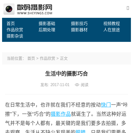
首页
摄影基础
摄影技巧
视频教程
作品欣赏
后期处理
摄影器材
人在旅途
摄影杂谈
当前位置：
首页
>
作品欣赏
> 正文
生活中的摄影巧合
发布: 2017-11-01
阅读
在日常生活中，也许就在我们不经意的按动
快门
一声“咔
擦”下，一张“巧合”的
摄影作品
就诞生了。当然这种好运
气并不是每个人都有，最关键的是我们要多去拍摄，多
去观察。生活从不缺少发现美的
眼睛
，只是我们需要多