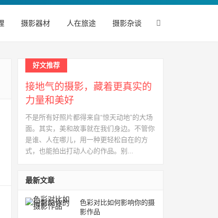
理
摄影器材
人在旅途
摄影杂谈
好文推荐
接地气的摄影，藏着更真实的
力量和美好
不是所有好照片都得来自“惊天动地”的大场
面。其实，美和故事就在我们身边。不管你
是谁、人在哪儿，用一种更轻松自在的方
式，也能拍出打动人心的作品。别...
最新文章
色彩对比如何影响你的摄
影作品