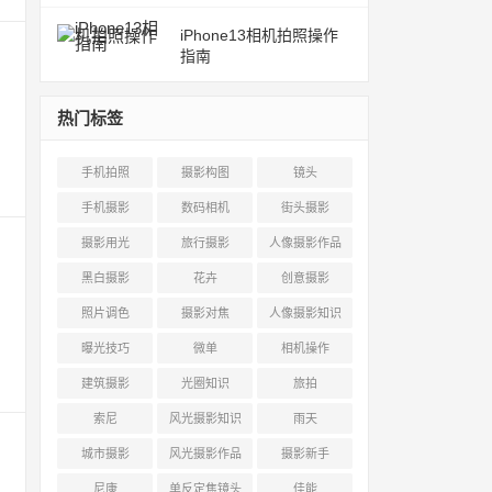
iPhone13相机拍照操作
指南
热门标签
手机拍照
摄影构图
镜头
手机摄影
数码相机
街头摄影
摄影用光
旅行摄影
人像摄影作品
黑白摄影
花卉
创意摄影
照片调色
摄影对焦
人像摄影知识
曝光技巧
微单
相机操作
建筑摄影
光圈知识
旅拍
索尼
风光摄影知识
雨天
城市摄影
风光摄影作品
摄影新手
尼康
单反定焦镜头
佳能