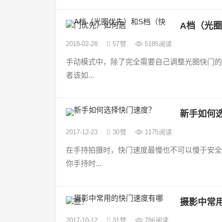
A档（光
2018-02-28
57
赞
5185
阅读
手动模式中，除了完全需要自己调整光圈快门的
者该如...
新手如何
2017-12-23
30
赞
1175
阅读
在手持拍摄时，快门速度最慢也不可以慢于安全快门
你手持时...
摄影中常
2017-10-12
31
赞
786
阅读