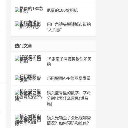
尼康的180款相机
用广角镜头解锁城市街拍
“大片感”
热门文章
15张亲子照姿势教你如何
拍
巧用醒图APP修图增发量
镜头型号里的数字、字母
分别代表什么意思(适马
篇)
的
镜头光轴歪了会出现哪些
情况？如何预防和维修？