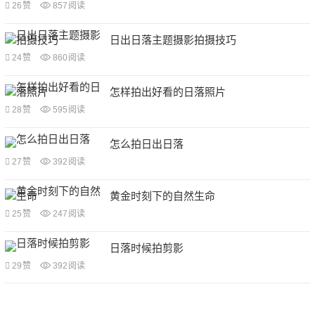
26
赞
857
阅读
日出日落主题摄影拍摄技巧
24
赞
860
阅读
怎样拍出好看的日落照片
28
赞
595
阅读
怎么拍日出日落
27
赞
392
阅读
黄金时刻下的自然生命
25
赞
247
阅读
日落时候拍剪影
29
赞
392
阅读
文