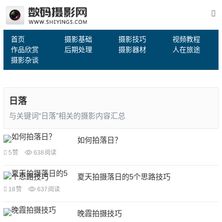
首页
摄影基础
摄影技巧
视频教程
作品欣赏
后期处理
摄影器材
人在旅途
摄影杂谈
日落
与关键词“日落”相关的摄影内容汇总
如何拍落日？
5
赞
638
阅读
夏天拍摄落日的5个思路技巧
18
赞
637
阅读
晚霞拍摄技巧