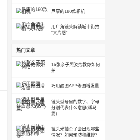
尼康的180款相机
用广角镜头解锁城市街拍
“大片感”
热门文章
15张亲子照姿势教你如何
拍
巧用醒图APP修图增发量
镜头型号里的数字、字母
分别代表什么意思(适马
篇)
镜头光轴歪了会出现哪些
情况？如何预防和维修？