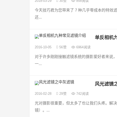
2018-03-29
30
赞
858
阅读
今天技巧君为您带来了 7 种几乎零成本的特
还...
单反相机
2016-10-05
56
赞
6964
阅读
对于许多刚刚接触滤镜系统的摄影爱好者来说，
一...
风光滤镜
2016-02-28
29
赞
742
阅读
光对摄影很重要，但太多了也让我们头疼。解决
镜）。...