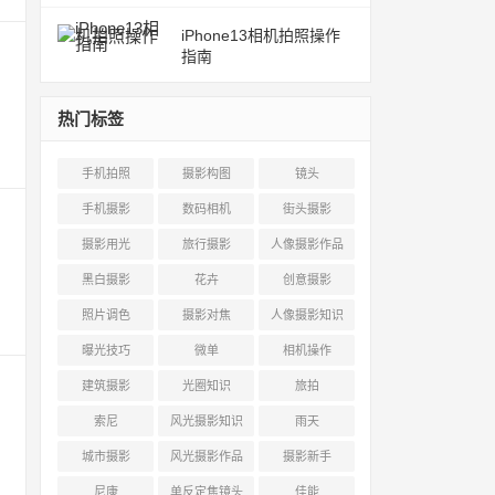
iPhone13相机拍照操作
指南
热门标签
手机拍照
摄影构图
镜头
手机摄影
数码相机
街头摄影
摄影用光
旅行摄影
人像摄影作品
黑白摄影
花卉
创意摄影
照片调色
摄影对焦
人像摄影知识
曝光技巧
微单
相机操作
建筑摄影
光圈知识
旅拍
索尼
风光摄影知识
雨天
城市摄影
风光摄影作品
摄影新手
尼康
单反定焦镜头
佳能