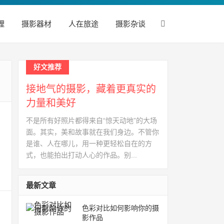
理
摄影器材
人在旅途
摄影杂谈
好文推荐
接地气的摄影，藏着更真实的
力量和美好
不是所有好照片都得来自“惊天动地”的大场
面。其实，美和故事就在我们身边。不管你
是谁、人在哪儿，用一种更轻松自在的方
式，也能拍出打动人心的作品。别...
最新文章
色彩对比如何影响你的摄
影作品