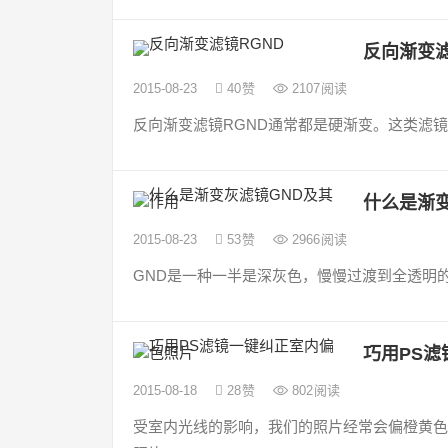
反向渐变滤
2015-08-23
40
赞
2107
阅读
反向渐变滤镜RGND通常都是硬渐变。这类滤镜
什么是渐
2015-08-23
53
赞
2966
阅读
GND是一种一半是深灰色，慢慢过渡到全透明的
巧用PS
2015-08-18
28
赞
802
阅读
受室内光线的影响，我们的照片经常会偏橙黄色