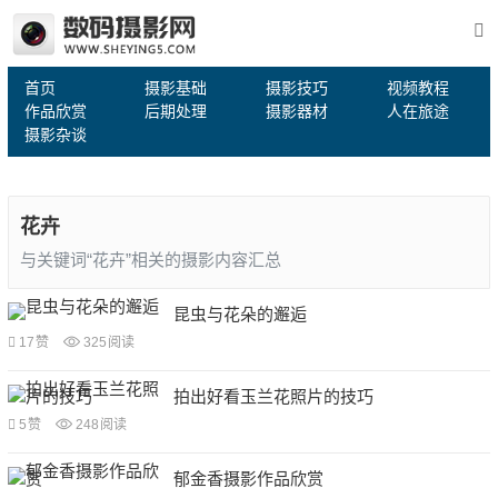
首页
摄影基础
摄影技巧
视频教程
作品欣赏
后期处理
摄影器材
人在旅途
摄影杂谈
花卉
与关键词“花卉”相关的摄影内容汇总
昆虫与花朵的邂逅
17
赞
325
阅读
拍出好看玉兰花照片的技巧
5
赞
248
阅读
郁金香摄影作品欣赏