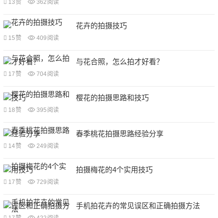
13
赞
362
阅读
花卉的拍摄技巧
15
赞
409
阅读
与花合照，怎么拍才好看？
17
赞
704
阅读
樱花的拍摄思路和技巧
18
赞
395
阅读
春季桃花拍摄思路经验分享
14
赞
249
阅读
拍摄梅花的4个实用技巧
17
赞
729
阅读
手机拍花卉的常见误区和正确拍摄方法