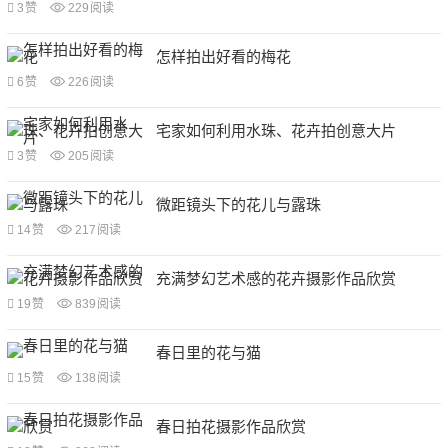
3
赞
229
阅读
怎样拍出好看的梅花
6
赞
226
阅读
宅家如何利用水珠、花卉拍创意大片
3
赞
205
阅读
微距镜头下的花儿与露珠
14
赞
217
阅读
充满梦幻艺术感的花卉摄影作品欣赏
19
赞
839
阅读
春日里的花与猫
15
赞
138
阅读
春日拍花摄影作品欣赏