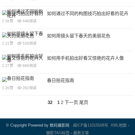
如何通过不同的构图技巧拍出好看的花卉
16
赞
448
阅读
如何用镜头留下春天的美丽花色
21
赞
528
阅读
如何用手机拍出好看又惊艳的花卉人像
27
赞
668
阅读
春日拍花指南
20
赞
282
阅读
文
32
1
2
下一页
尾页
章
导
航
© Copyright Powered by 数码摄影网 .
闽ICP备11015508号
XML地图
-
摄影TAG标签
-
最新文章