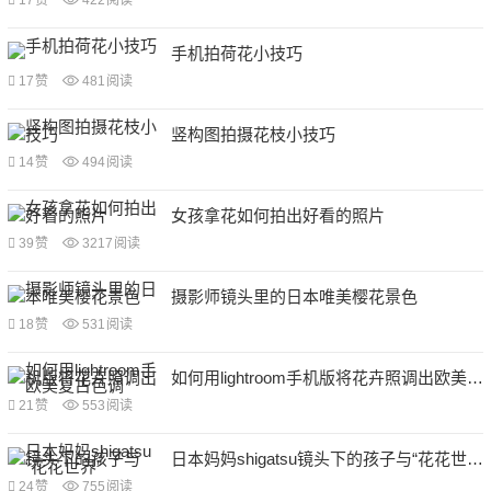
17
赞
422
阅读
手机拍荷花小技巧
17
赞
481
阅读
竖构图拍摄花枝小技巧
14
赞
494
阅读
女孩拿花如何拍出好看的照片
39
赞
3217
阅读
摄影师镜头里的日本唯美樱花景色
18
赞
531
阅读
如何用lightroom手机版将花卉照调出欧美复古色调
21
赞
553
阅读
日本妈妈shigatsu镜头下的孩子与“花花世界”
24
赞
755
阅读