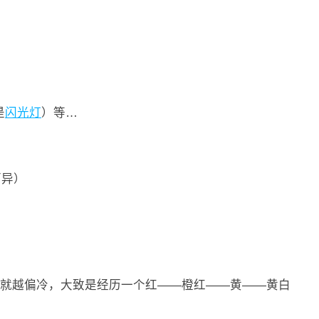
是
闪光灯
）等…
而异）
就越偏冷，大致是经历一个红——橙红——黄——黄白