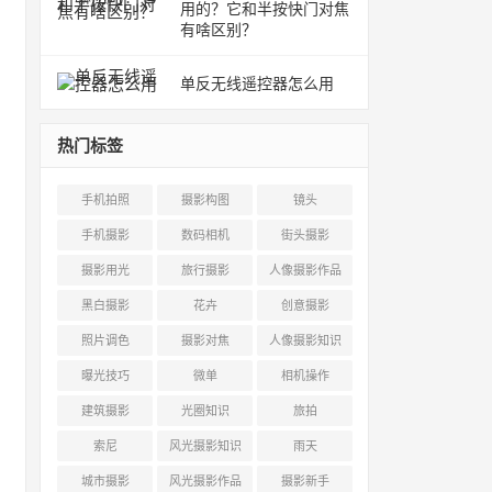
用的？它和半按快门对焦
有啥区别？
单反无线遥控器怎么用
热门标签
手机拍照
摄影构图
镜头
手机摄影
数码相机
街头摄影
摄影用光
旅行摄影
人像摄影作品
黑白摄影
花卉
创意摄影
照片调色
摄影对焦
人像摄影知识
曝光技巧
微单
相机操作
建筑摄影
光圈知识
旅拍
索尼
风光摄影知识
雨天
城市摄影
风光摄影作品
摄影新手