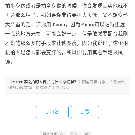
拍半身像或者是拍全身像的时候，你会发现其实他就不
再会那么肿了。那如果你非得要拍大头像，又不想变形
太严重的话，请你用85mm，因为85mm可以站得更远
一点的地方来拍，可能会好一点，但是依然要配合我刚
才说的那么多的手段来让他变瘦，因为我说过了这个相
机拍人是怎么都会变胖的，所以你要用其它手段来掩
饰。
《
50mm焦段拍的人像脸为什么总偏胖？
》内容来自网络，不代表数
码摄影网立场，转载请注明原出处。
打赏
赞
单反定焦镜头
镜头
脸