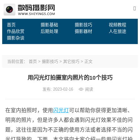
首页
摄影基础
摄影技巧
视频教程
作品欣赏
后期处理
摄影器材
人在旅途
摄影杂谈
当前位置：
首页
>
摄影技巧
>
其它技巧
> 正文
用闪光灯拍摄室内照片的10个技巧
发布: 2023-02-16
阅读
在室内拍照时，使用
闪光灯
可以帮助你获得更加清晰、
明亮的照片，但是许多人都会遇到闪光灯效果不佳的问
题，这往往是因为不正确的使用方法或者选择不当的闪
光灯导致的。下面，本文将向大家介绍一些用闪光灯拍