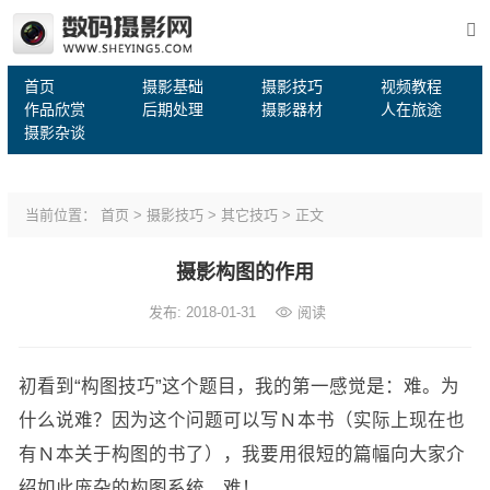
首页
摄影基础
摄影技巧
视频教程
作品欣赏
后期处理
摄影器材
人在旅途
摄影杂谈
当前位置：
首页
>
摄影技巧
>
其它技巧
> 正文
摄影构图的作用
发布: 2018-01-31
阅读
​​​初看到“构图技巧”这个题目，我的第一感觉是：难。为
什么说难？因为这个问题可以写Ｎ本书（实际上现在也
有Ｎ本关于构图的书了），我要用很短的篇幅向大家介
绍如此庞杂的构图系统，难！