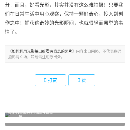
分！而且，好看光影，其实并没有这么难拍摄！只要我
们在日常生活中用心观察，保持一颗好奇心，投入到创
作之中！捕获这奇妙的光影瞬间，也就很轻而易举的事
情了。
《
如何利用光影拍出好看有意思的照片
》内容来自网络，不代表数码
摄影网立场，转载请注明原出处。
打赏
赞
用手机当道具，拍照有新意
上一篇
把照片拍出故事感的9个小技巧
下一篇