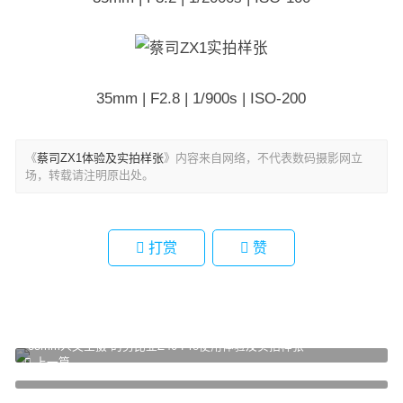
35mm | F2.8 | 1/900s | ISO-200
《
蔡司ZX1体验及实拍样张
》内容来自网络，不代表数码摄影网立
场，转载请注明原出处。
打赏
赞
“35mm人文主摄”的努比亚Z40 Pro使用体验及实拍样张
上一篇
当前微单的两个不足之处
下一篇