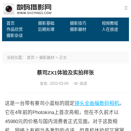
首页
摄影基础
摄影技巧
视频教程
作品欣赏
后期处理
摄影器材
人在旅途
摄影杂谈
当前位置：
首页
>
摄影器材
> 正文
蔡司ZX1体验及实拍样张
发布: 2022-03-04
阅读
这是一台带有蔡司小蓝标的固定
镜头
全画幅
数码相机
。
它在4年前的Photokina上首次亮相，但在不久前才以
45980元的价格与国内消费者正式见面。对于这款相
机，网络上有相当多激烈的点评，但真机体验却又寥寥