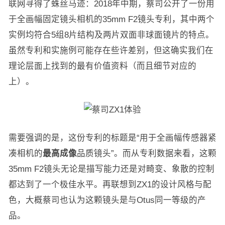
联网寻得了蛛丝马迹：2018年中期，蔡司公开了一份用
于全画幅固定镜头相机的35mm F2镜头专利，其中两个
实例均符合5组8片结构及两片双面非球面镜片的特点。
虽然专利和实施例可能存在些许差别，但这确实我们在
理论层面上找到的最有价值资料（而且细节对应的
上）。
需要强调的是，这份专利的标题是“用于全画幅传感器紧
凑相机的
最高成像
品质镜头”。而从专利数据来看，这颗
35mm F2镜头无论是描写能力还是对畸变、象散的控制
都达到了一个极佳水平。再联想到ZX1的设计风格与配
色，大概蔡司也认为这颗镜头是与Otus同一等级的产
品。