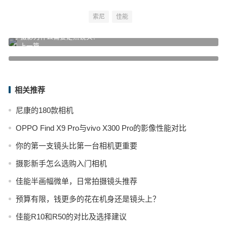
索尼
佳能
学摄影为什么需要定焦镜头？
上一篇
“谋杀”相机镜头的4种清洁行为
下一篇
相关推荐
尼康的180款相机
OPPO Find X9 Pro与vivo X300 Pro的影像性能对比
你的第一支镜头比第一台相机更重要
摄影新手怎么选购入门相机
佳能半画幅微单，日常拍摄镜头推荐
预算有限，钱更多的花在机身还是镜头上？
佳能R10和R50的对比及选择建议