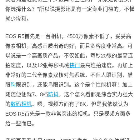
你选择什么？”所以说摄影还是有一定专业门槛的，不懂
就少掺和。
EOS R5首先是一台相机，4500万像素不低了，妥妥高
像素相机，高感画质出奇的好，而且宽容度非常高。可
以说是一个高画质产品。不仅如此，每秒20张的最高连
拍速度，以及12张每秒机械
快门
最高连拍速度。再加上
非常好的二代全像素双核对焦系统，不但人眼识别，猫
眼
狗
眼识别，还能鸟眼识别。这个是个性能机啊！加上
随随便便就7、8档
防抖
，这个怎么看都是综合实力强大
的
数码相机
。嗯，视频方面有了8K，但是我依然认为
EOS R5首先是一款非常突出的相机。只是视频方面多
给一些而已。