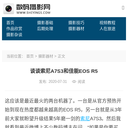
首页
摄影基础
摄影技巧
视频教程
作品欣赏
后期处理
摄影器材
人在旅途
摄影杂谈
当前位置：
首页
>
摄影器材
> 正文
谈谈索尼A7S3和佳能EOS R5
发布: 2020-07-31
阅读
这应该是最近最火的两台机器了。一台是从官方预热开
始到现在热度都越来越高的EOS R5，另一台就是从3年
前大家就盼望升级结果5年磨一剑的
索尼
A7S3。然后我
就看到最近微博上不少数码博主在问，“如果是你要买，