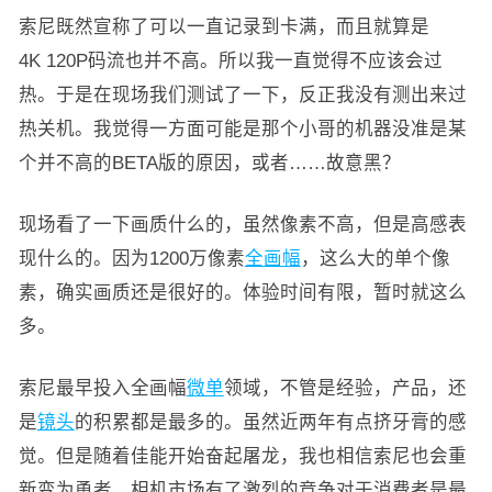
索尼既然宣称了可以一直记录到卡满，而且就算是
4K 120P码流也并不高。所以我一直觉得不应该会过
热。于是在现场我们测试了一下，反正我没有测出来过
热关机。我觉得一方面可能是那个小哥的机器没准是某
个并不高的BETA版的原因，或者……故意黑？
现场看了一下画质什么的，虽然像素不高，但是高感表
现什么的。因为1200万像素
全画幅
，这么大的单个像
素，确实画质还是很好的。体验时间有限，暂时就这么
多。
索尼最早投入全画幅
微单
领域，不管是经验，产品，还
是
镜头
的积累都是最多的。虽然近两年有点挤牙膏的感
觉。但是随着佳能开始奋起屠龙，我也相信索尼也会重
新变为勇者。相机市场有了激烈的竞争对于消费者是最