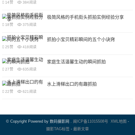
14
赞
384
阅读
极简风格的手机街头抓拍实例经验分享
18
赞
375
阅读
抓拍小宝贝精彩瞬间的五个小诀窍
25
赞
418
阅读
家庭生活温馨生动的瞬间抓拍
27
赞
635
阅读
水上滑梯出口的有趣抓拍
22
赞
621
阅读
文
章
导
© Copyright Powered by 数码摄影网 .
闽ICP备11015508号
XML地图
-
航
摄影TAG标签
-
最新文章