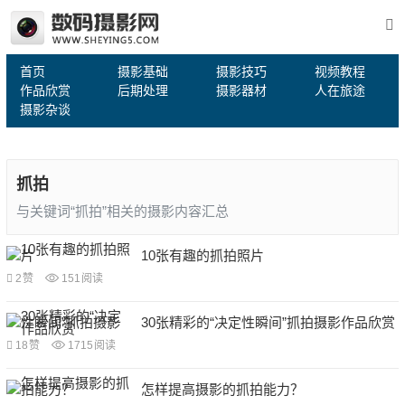
首页
摄影基础
摄影技巧
视频教程
作品欣赏
后期处理
摄影器材
人在旅途
摄影杂谈
抓拍
与关键词“抓拍”相关的摄影内容汇总
10张有趣的抓拍照片
2
赞
151
阅读
30张精彩的“决定性瞬间”抓拍摄影作品欣赏
18
赞
1715
阅读
怎样提高摄影的抓拍能力？