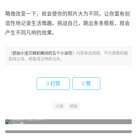
略微改变一下，就会使你的照片大为不同，让你富有创
造性地记录生活情趣。挑战自己，跳出条条框框，就会
产生不同凡响的效果。
《
抓拍小宝贝精彩瞬间的五个小诀窍
》内容来自网络，不代表数码摄
影网立场，转载请注明原出处。
打赏
赞
小孩
抓拍
人像摄影沟通小技巧
上一篇
如何在阴天下雨天拍好人像
下一篇