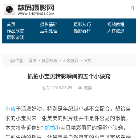
首页
摄影基础
摄影技巧
视频教程
作品欣赏
后期处理
摄影器材
人在旅途
摄影杂谈
当前位置：
首页
>
摄影技巧
>
人像摄影
> 正文
抓拍小宝贝精彩瞬间的五个小诀窍
发布: 2016-03-29
阅读
小孩
子活泼好动，特别是年纪越小越不会配合，想给自
家的小宝贝来一张美美的照片还并不是件容易的事情。
本文将告诉你5个
抓拍
小宝贝精彩瞬间的摄影小诀窍，
告别生硬的摆拍，让最美最自然真实的小宝贝定格在瞬