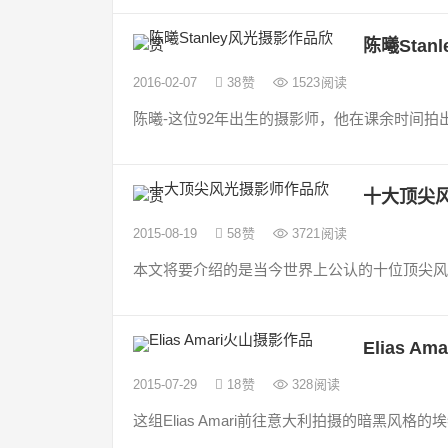
陈曦Sta
2016-02-07
38
赞
1523
阅读
陈曦-这位92年出生的摄影师，他在课余时间拍
十大顶尖
2015-08-19
58
赞
3721
阅读
本文将要介绍的是当今世界上公认的十位顶尖风
Elias A
2015-07-29
18
赞
328
阅读
这组Elias Amari前往意大利拍摄的暗黑风格的