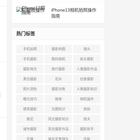
iPhone13相机拍照操作
指南
热门标签
手机拍照
摄影构图
镜头
手机摄影
数码相机
街头摄影
摄影用光
旅行摄影
人像摄影作品
黑白摄影
花卉
创意摄影
照片调色
摄影对焦
人像摄影知识
摄
曝光技巧
微单
相机操作
建筑摄影
光圈知识
旅拍
索尼
风光摄影知识
雨天
城市摄影
风光摄影作品
摄影新手
尼康
单反定焦镜头
佳能