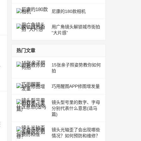
尼康的180款相机
用广角镜头解锁城市街拍
“大片感”
热门文章
15张亲子照姿势教你如何
下
拍
巧用醒图APP修图增发量
镜头型号里的数字、字母
分别代表什么意思(适马
篇)
获
镜头光轴歪了会出现哪些
情况？如何预防和维修？