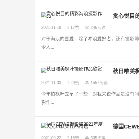
赏心悦目
2021-11-18
17
赞
246
阅读
对于海浪的喜爱，除了冲浪爱好者，还有摄影师Ja
令人...
秋日唯美
2021-11-03
20
赞
1557
阅读
今年拍枫叶去早了一些，对我来说作品是没有问
影作...
德国CEW
2021-09-22
18
赞
695
阅读