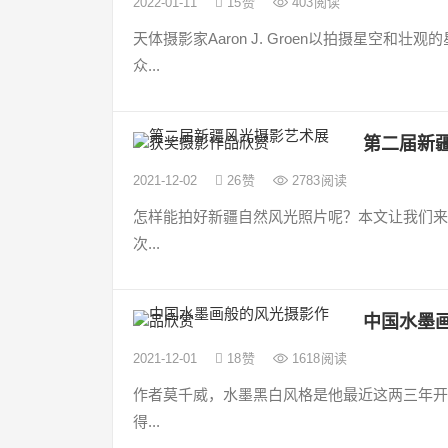
2022-01-11
15
赞
403
阅读
天体摄影家Aaron J. Groen以拍摄星空
众...
第二届新
2021-12-02
26
赞
2783
阅读
怎样能拍好新疆自然风光照片呢？本文让我们来
次...
中国水墨
2021-12-01
18
赞
1618
阅读
作者莫千威，水墨黑白风格是他最近这两三年开
得...