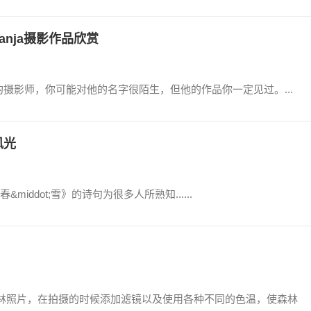
avanja摄影作品欣赏
播最广的摄影师，你可能对他的名字很陌生，但他的作品你一定见过。...
风光
ddot;雪》的诗句为很多人所熟知......
梦幻般的森林照片，在拍摄的时候添加滤镜以及使用各种不同的色温，使森林