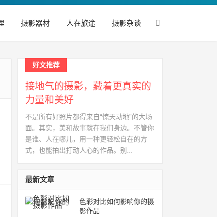
理
摄影器材
人在旅途
摄影杂谈
好文推荐
接地气的摄影，藏着更真实的
力量和美好
不是所有好照片都得来自“惊天动地”的大场
面。其实，美和故事就在我们身边。不管你
是谁、人在哪儿，用一种更轻松自在的方
式，也能拍出打动人心的作品。别...
最新文章
色彩对比如何影响你的摄
影作品