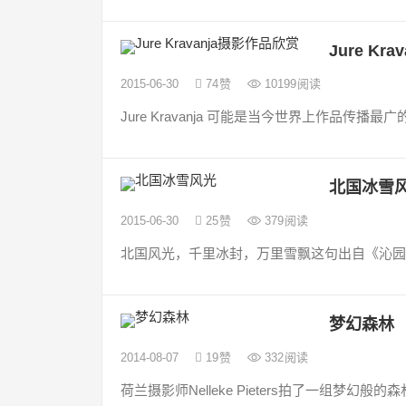
Jure Kr
2015-06-30
74
赞
10199
阅读
Jure Kravanja 可能是当今世界上作品传
北国冰雪
2015-06-30
25
赞
379
阅读
北国风光，千里冰封，万里雪飘这句出自《沁园春&mi
梦幻森林
2014-08-07
19
赞
332
阅读
荷兰摄影师Nelleke Pieters拍了一组