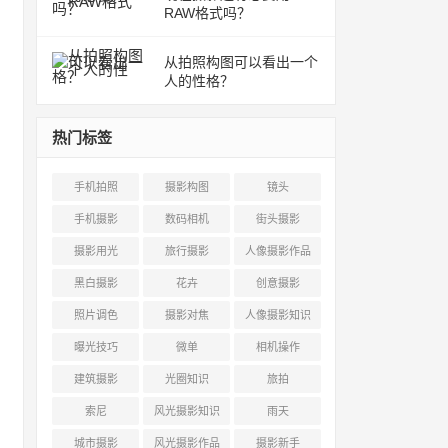
RAW格式吗？
从拍照构图可以看出一个
人的性格？
热门标签
手机拍照
摄影构图
镜头
手机摄影
数码相机
街头摄影
摄影用光
旅行摄影
人像摄影作品
黑白摄影
花卉
创意摄影
照片调色
摄影对焦
人像摄影知识
曝光技巧
微单
相机操作
建筑摄影
光圈知识
旅拍
索尼
风光摄影知识
雨天
城市摄影
风光摄影作品
摄影新手