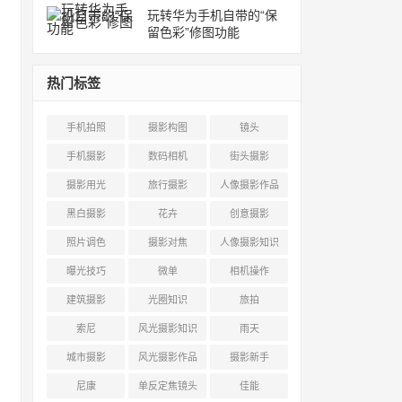
玩转华为手机自带的“保
留色彩”修图功能
热门标签
手机拍照
摄影构图
镜头
手机摄影
数码相机
街头摄影
摄影用光
旅行摄影
人像摄影作品
黑白摄影
花卉
创意摄影
照片调色
摄影对焦
人像摄影知识
曝光技巧
微单
相机操作
建筑摄影
光圈知识
旅拍
索尼
风光摄影知识
雨天
城市摄影
风光摄影作品
摄影新手
尼康
单反定焦镜头
佳能