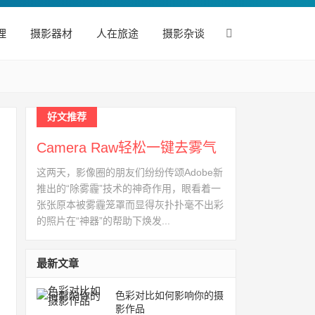
理
摄影器材
人在旅途
摄影杂谈
好文推荐
Camera Raw轻松一键去雾气
这两天，影像圈的朋友们纷纷传颂Adobe新
推出的“除雾霾”技术的神奇作用，眼看着一
张张原本被雾霾笼罩而显得灰扑扑毫不出彩
的照片在“神器”的帮助下焕发...
最新文章
色彩对比如何影响你的摄
影作品