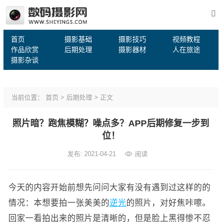
首页
摄影基础
摄影技巧
视频教程
作品欣赏
后期处理
摄影器材
人在旅途
摄影杂谈
当前位置：
首页
>
后期处理
> 正文
照片暗？跑焦模糊？噪点多？APP后期修复一步到
位！
发布: 2021-04-21
阅读
今天的内容开始前想先问问大家有没有遇到过这样的的
情况：本想要拍一张美美的
逆光
的照片，对好焦咔嚓。
回家一看拍出来的照片是清晰的，但是脸上黑得惨不忍