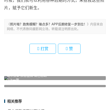
时候，我们就可以利用各种后期的方式，来拯救这些照
片，赋予它们新生。
《
照片暗？跑焦模糊？噪点多？APP后期修复一步到位！
》内容来自
网络，不代表数码摄影网立场，转载请注明原出处。
打赏
赞
城市夜景“质感蓝调”调色思路
上一篇
华为手机相册6个好用的修图功能
下一篇
相关推荐