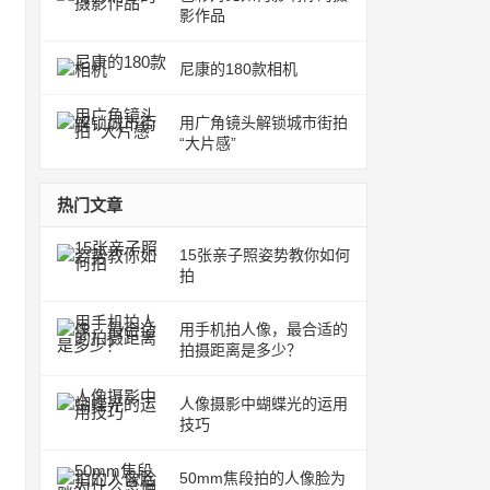
影作品
尼康的180款相机
用广角镜头解锁城市街拍
“大片感”
热门文章
15张亲子照姿势教你如何
拍
用手机拍人像，最合适的
拍摄距离是多少？
人像摄影中蝴蝶光的运用
技巧
50mm焦段拍的人像脸为