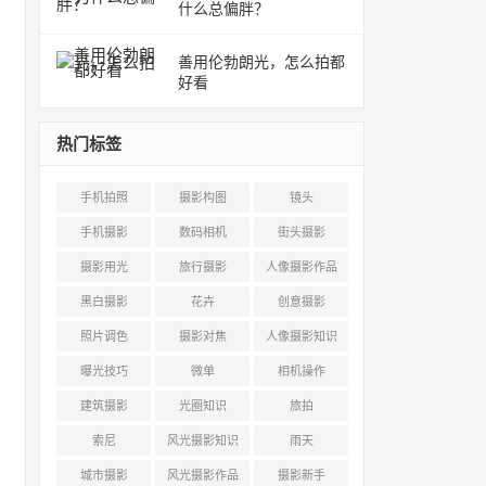
什么总偏胖？
善用伦勃朗光，怎么拍都
好看
热门标签
手机拍照
摄影构图
镜头
手机摄影
数码相机
街头摄影
摄影用光
旅行摄影
人像摄影作品
黑白摄影
花卉
创意摄影
照片调色
摄影对焦
人像摄影知识
曝光技巧
微单
相机操作
建筑摄影
光圈知识
旅拍
索尼
风光摄影知识
雨天
城市摄影
风光摄影作品
摄影新手