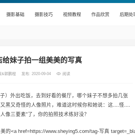
摄影基础
摄影技巧
视频教程
作品欣赏
后期处
店给妹子拍一组美美的写真
大叔&郭鹏程
发布: 2020-09-04
阅读
子）外出吃饭，去到好看的餐厅，哪个妹子不想多拍几张
又奇怪的人像照片，难道这时候你和她说：这....怪....
别再说“人像三要素”了，你的拍照技术练好没？