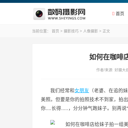
首页
当前位置：
首页
>
摄影技巧
>
人像摄影
> 正文
如何在咖啡
作者/来源: 好摄
我们经常和
女朋友
（老婆、在追的妹
美照。但要是你的拍照技术不到家，拍出又黑
你....长得.....，分分钟气跑妹子。