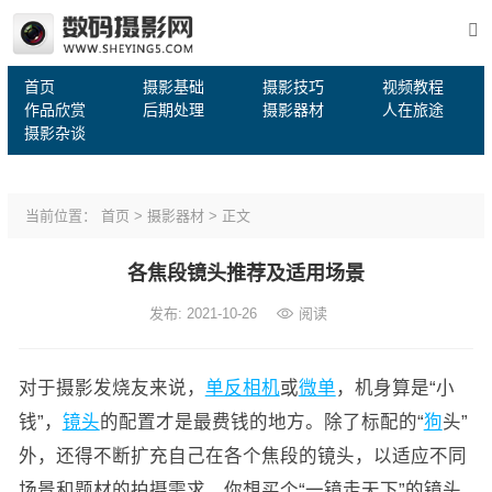
首页
摄影基础
摄影技巧
视频教程
作品欣赏
后期处理
摄影器材
人在旅途
摄影杂谈
当前位置：
首页
>
摄影器材
> 正文
各焦段镜头推荐及适用场景
发布: 2021-10-26
阅读
对于摄影发烧友来说，
单反相机
或
微单
，机身算是“小
钱”，
镜头
的配置才是最费钱的地方。除了标配的“
狗
头”
外，还得不断扩充自己在各个焦段的镜头，以适应不同
场景和题材的拍摄需求。你想买个“一镜走天下”的镜头