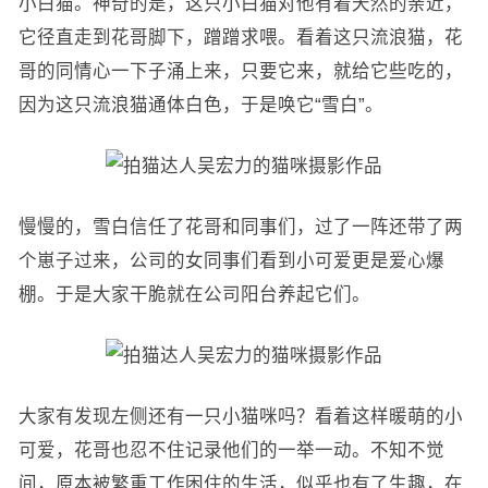
小白猫。神奇的是，这只小白猫对他有着天然的亲近，
它径直走到花哥脚下，蹭蹭求喂。看着这只流浪猫，花
哥的同情心一下子涌上来，只要它来，就给它些吃的，
因为这只流浪猫通体白色，于是唤它“雪白”。
慢慢的，雪白信任了花哥和同事们，过了一阵还带了两
个崽子过来，公司的女同事们看到小可爱更是爱心爆
棚。于是大家干脆就在公司阳台养起它们。
大家有发现左侧还有一只小猫咪吗？看着这样暖萌的小
可爱，花哥也忍不住记录他们的一举一动。不知不觉
间，原本被繁重工作困住的生活，似乎也有了生趣，在