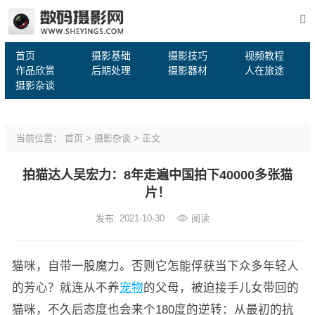
首页
摄影基础
摄影技巧
视频教程
作品欣赏
后期处理
摄影器材
人在旅途
摄影杂谈
当前位置：
首页
>
摄影杂谈
> 正文
拍猫达人吴宏力：8年走遍中国拍下40000多张猫
片！
发布: 2021-10-30
阅读
猫咪，自带一股魔力。否则它怎能俘获当下众多年轻人
的芳心？就连从不养
宠物
的父母，被迫接手儿女带回的
猫咪，不久后态度也会来个180度的逆转：从最初的抗