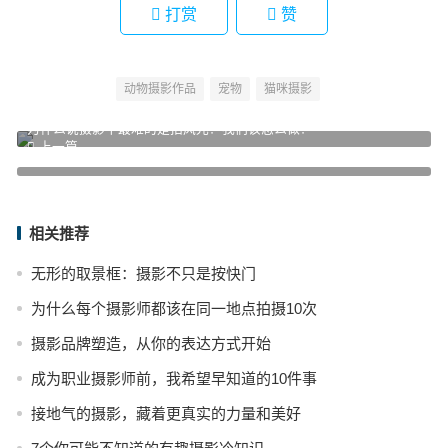
打赏
赞
动物摄影作品
宠物
猫咪摄影
为什么说摄影中最难的是拍风光？我们该怎么做？
上一篇
iPhone相册容易被忽视的一些功能与细节分享
下一篇
相关推荐
无形的取景框：摄影不只是按快门
为什么每个摄影师都该在同一地点拍摄10次
摄影品牌塑造，从你的表达方式开始
成为职业摄影师前，我希望早知道的10件事
接地气的摄影，藏着更真实的力量和美好