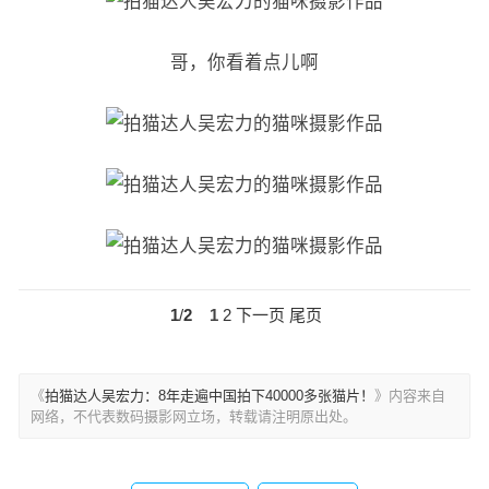
哥，你看着点儿啊
文
1
/
2
1
2
下一页
尾页
章
导
航
《
拍猫达人吴宏力：8年走遍中国拍下40000多张猫片！
》内容来自
网络，不代表数码摄影网立场，转载请注明原出处。